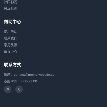
韩国影视
日本影视
帮助中心
使用帮助
联系我们
意见反馈
举报中心
联系方式
邮箱：contact@movie-website.com
客服时间：9:00-22:00
微
Q