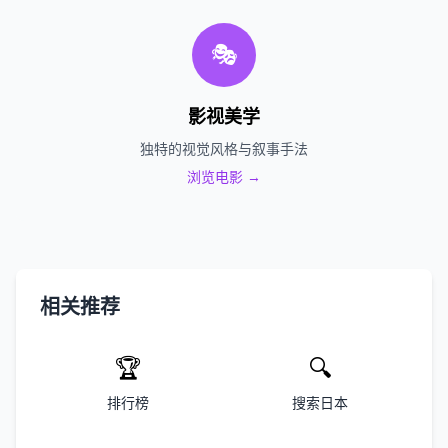
🎭
影视美学
独特的视觉风格与叙事手法
浏览电影 →
相关推荐
🏆
🔍
排行榜
搜索日本