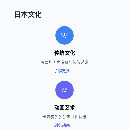
日本文化
🎌
传统文化
深厚的历史底蕴与传统艺术
了解更多 →
🎨
动画艺术
世界领先的动画制作技术
浏览动画 →