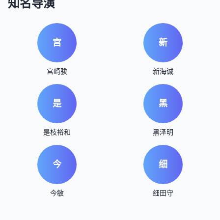
知名导演
宫
新
宫崎骏
新海诚
是
黑
是枝裕和
黑泽明
今
细
今敏
细田守