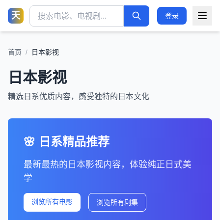
天
登录
首页
/
日本影视
日本影视
精选日系优质内容，感受独特的日本文化
🌸 日系精品推荐
最新最热的日本影视内容，体验纯正日式美
学
浏览所有电影
浏览所有剧集