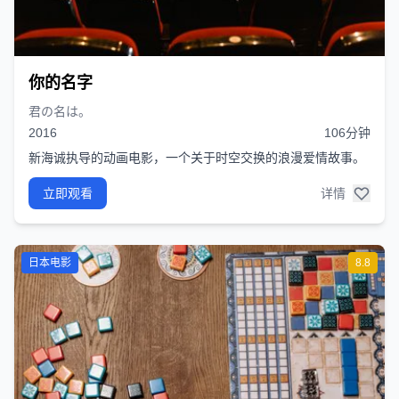
你的名字
君の名は。
2016
106分钟
新海诚执导的动画电影，一个关于时空交换的浪漫爱情故事。
立即观看
详情
日本电影
8.8