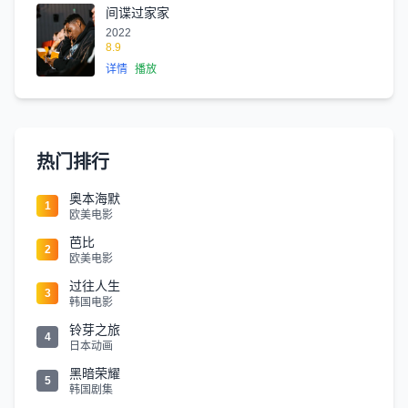
间谍过家家
2022
8.9
详情
播放
热门排行
奥本海默
1
欧美电影
芭比
2
欧美电影
过往人生
3
韩国电影
铃芽之旅
4
日本动画
黑暗荣耀
5
韩国剧集