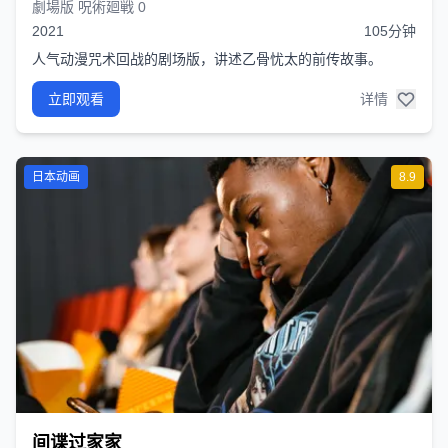
劇場版 呪術廻戦 0
2021
105分钟
人气动漫咒术回战的剧场版，讲述乙骨忧太的前传故事。
立即观看
详情
日本动画
8.9
间谍过家家