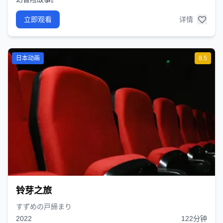
立即观看
详情
日本动画
8.5
铃芽之旅
すずめの戸締まり
2022
122分钟