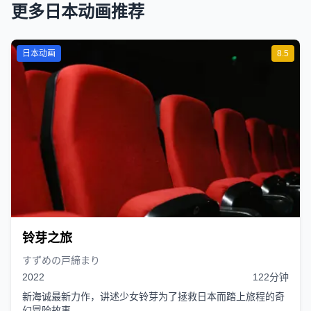
更多日本动画推荐
日本动画
8.5
铃芽之旅
すずめの戸締まり
2022
122分钟
新海诚最新力作，讲述少女铃芽为了拯救日本而踏上旅程的奇
幻冒险故事。