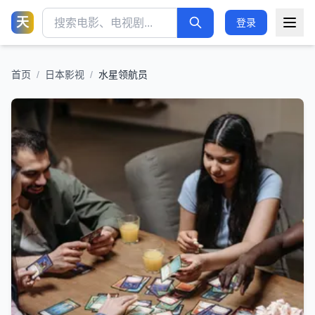
天
登录
首页
/
日本影视
/
水星领航员